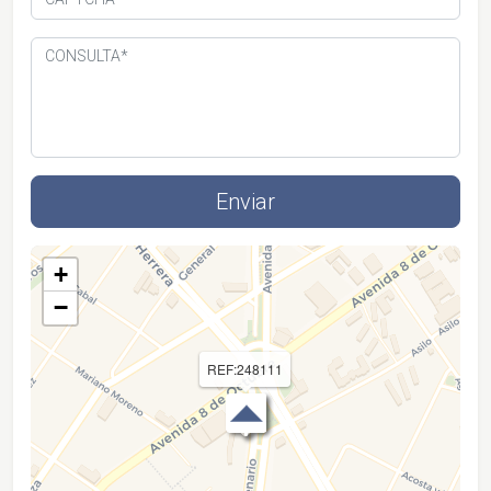
+
−
REF:248111